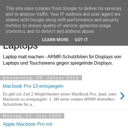
This site uses cookies from Google to deliver its services
and to analyze traffic. Your IP address and user-agent are
shared with Google along with performance and security
metrics to ensure quality of service, generate usage
ARMR.de - Schutzfolie für
statistics, and to detect and address abuse.
LEARN MORE
GOT IT
Laptops
Laptop matt machen - ARMR-Schutzfolien für Displays von
Laptops und Touchsreens gegen spiegelnde Displays.
Donnerstag, 28. Januar 2010
Macbook Pro 13 entspiegeln
›
Es gibt zur Zeit 2 Möglichkeiten einen MacBook Pro, Ipad, oder
Macbook zu entspiegeln: 1. Mit einer matten ARMR-Antireflex-
Schutzfolie für a...
Montag, 22. Juni 2009
Apple Macbook Pro mit